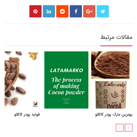
مقالات مرتبط
بهترین مارک پودر کاکائو
فواید پودر کاکائو