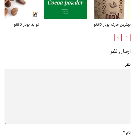
بهترین مارک پودر کاکائو
فواید پودر کاکائو
ارسال نظر
نظر
*
نام