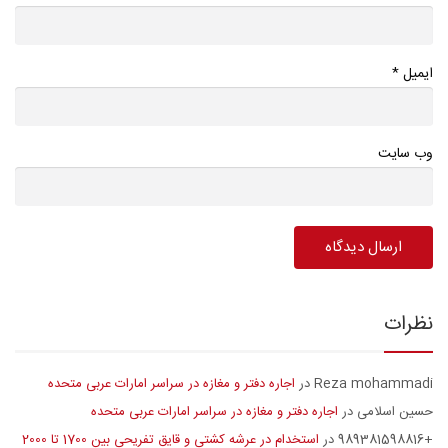
*
ایمیل
وب سایت
نظرات
Reza mohammadi
اجاره دفتر و مغازه در سراسر امارات عربی متحده
در
حسین اسلامی
اجاره دفتر و مغازه در سراسر امارات عربی متحده
در
+989381598816
استخدام در عرشه کشتی و قایق تفریحی بین 1700 تا 2000
در