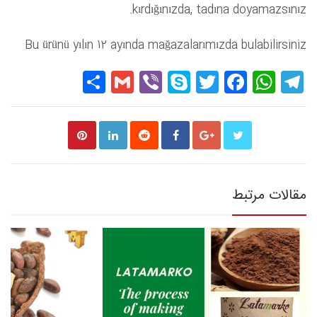
kırdığınızda, tadına doyamazsınız.
Bu ürünü yılın 12 ayında mağazalarımızda bulabilirsiniz
Share
Gmail
Viber
Skype
Twitter
Facebook
WhatsApp
Telegram
مقالات مرتبط