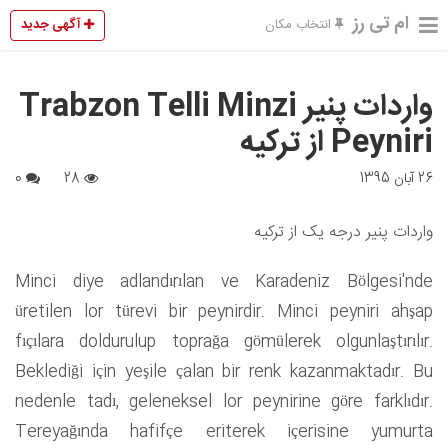
ام تی رز
آگهی جدید
انتخاب مکان
واردات پنیر Trabzon Telli Minzi
Peyniri از ترکیه
26 آبان 1395
28
0
واردات پنیر درجه یک از ترکیه
Minci diye adlandırılan ve Karadeniz Bölgesi'nde
üretilen lor türevi bir peynirdir. Minci peyniri ahşap
fıçılara doldurulup toprağa gömülerek olgunlaştırılır.
Beklediği için yeşile çalan bir renk kazanmaktadır. Bu
nedenle tadı, geleneksel lor peynirine göre farklıdır.
Tereyağında hafifçe eriterek içerisine yumurta