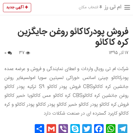
ام تی رز
آگهی جدید
انتخاب مکان
فروش پودرکاکائو روغن جایگزین
کره کاکائو
17 آذر 1395
37
0
شرکت ام تی رویال واردات و اعطای نمایندگی و فروش و عرضه عمده
پودرکاکائو چینی اسانس خوراکی لسیتین سویا امولسیفایر روغن
جانشین کره کاکائوCBS فروش پودر کاکائو S9 ترکیه پودر کاکائو
روغن جانشین کره کاکائوCBS کره کاکائو مس کاکائویا خمیر کاکائو
فروش کره کاکائو پودر کاکائو خمیر کاکائو پودر کاکائو پودر کاکائو و کره
کاکائو کاربرد گسترده ای در صنعت شکلات دارد
Share
Gmail
Viber
Skype
Twitter
Facebook
WhatsApp
Telegram