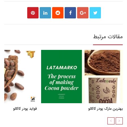
مقالات مرتبط
بهترین مارک پودر کاکائو
فواید پودر کاکائو