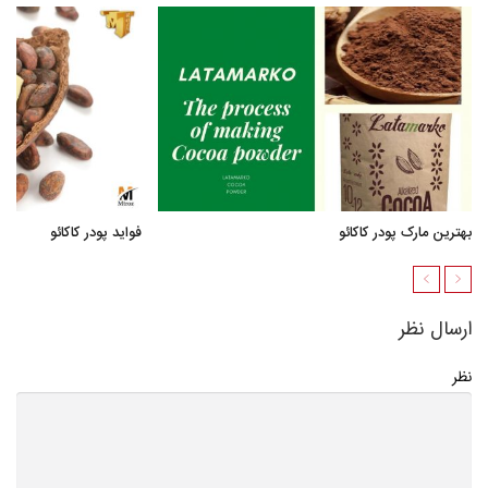
بهترین مارک پودر کاکائو
فواید پودر کاکائو
ارسال نظر
نظر