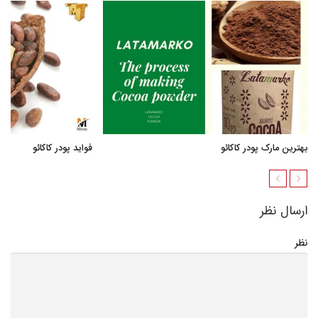
بهترین مارک پودر کاکائو
فواید پودر کاکائو
ارسال نظر
نظر