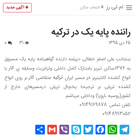
ام تی رز
آگهی جدید
انتخاب مکان
راننده پایه یک در ترکیه
25 دی 1395
31
0
ینجانب علی اصغر خطائی دیپلمه دارنده گواهینامه پایه یک مسبوق
کار
به 1376ساکن تبریز بامدارک کامل داخلی وترانزیت وسابقه ی
با
در
ترکیه
کار
انواع کشنده کانتینربر
مسیر ایران
متقاضی
بر روی انواع
کشنده تریلی بر ترجیحا یخچال تریلی درمسیرهای خارج از
کشور(روسیه ،اروپا) وداخلی میباشم
تلفن تماس: 09149169878
09148993052
Share
Gmail
Viber
Skype
Twitter
Facebook
WhatsApp
Telegram