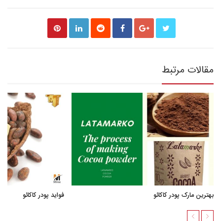
مقالات مرتبط
بهترین مارک پودر کاکائو
فواید پودر کاکائو