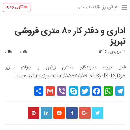
ام تی رز
آگهی جدید
انتخاب مکان
اداری و دفتر کار 80 متری فروشی
تبریز
12 فروردین 1396
10
0
قابل توجه سازندگان محترم زرگری و جواهر سازی
https://t.me/joinchat/AAAAAARLvTSyidXzIAjDyA
Share
Gmail
Viber
Skype
Twitter
Facebook
WhatsApp
Telegram