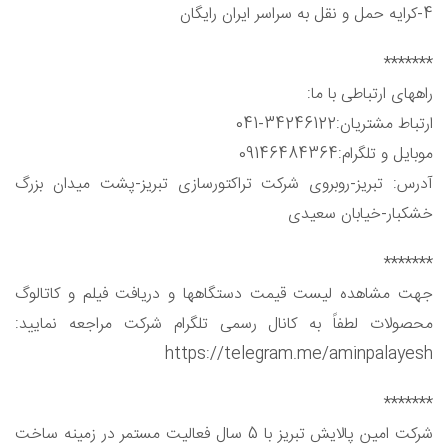
4-کرایه حمل و نقل به سراسر ایران رایگان
*******
راههای ارتباطی با ما:
ارتباط مشتریان:34246122-041
موبایل و تلگرام:09146484364
آدرس: تبریز-روبروی شرکت تراکتورسازی تبریز-پشت میدان بزرگ
خشکبار-خیابان سعیدی
*******
جهت مشاهده لیست قیمت دستگاهها و دریافت فیلم و کاتالوگ
محصولات لطفاً به کانال رسمی تلگرام شرکت مراجعه نمایید:
https://telegram.me/aminpalayesh
*******
شرکت امین پالایش تبریز با 5 سال فعالیت مستمر در زمینه ساخت