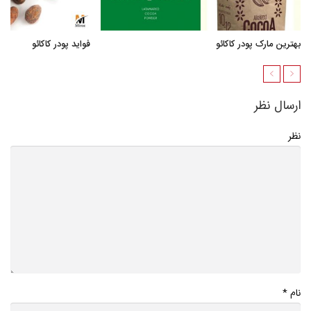
بهترین مارک پودر کاکائو
فواید پودر کاکائو
ارسال نظر
نظر
*
نام