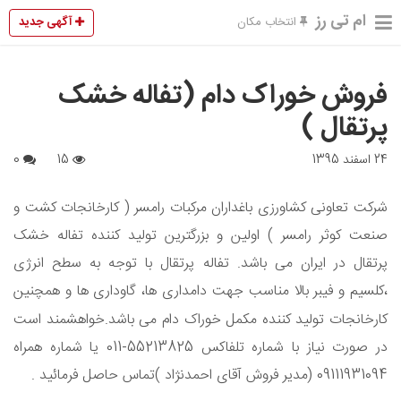
ام تی رز
آگهی جدید
انتخاب مکان
فروش خوراک دام (تفاله خشک
پرتقال )
24 اسفند 1395
15
0
شرکت تعاونی کشاورزی باغداران مرکبات رامسر ( کارخانجات کشت و
صنعت کوثر رامسر ) اولین و بزرگترین تولید ‏کننده تفاله خشک
پرتقال در ایران می باشد. تفاله پرتقال با توجه به سطح انرژی
،کلسیم و فیبر بالا مناسب جهت دامداری ها، گاوداری ها و همچنین
کارخانجات تولید کننده مکمل ‏خوراک دام می باشد.خواهشمند است
در صورت نیاز با شماره تلفاکس 55213825-011 یا ‏شماره همراه
09111931094 (مدیر فروش آقای احمدنژاد )تماس حاصل فرمائید . ‏