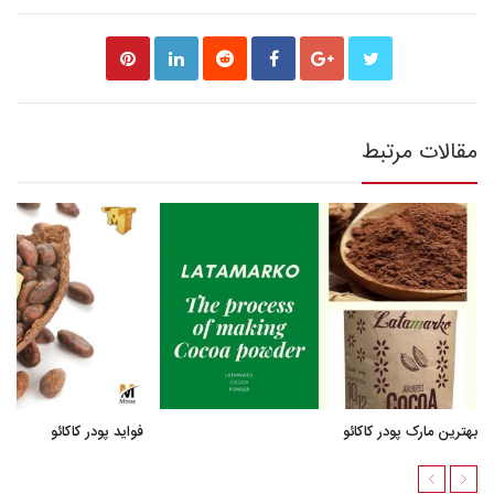
مقالات مرتبط
بهترین مارک پودر کاکائو
فواید پودر کاکائو